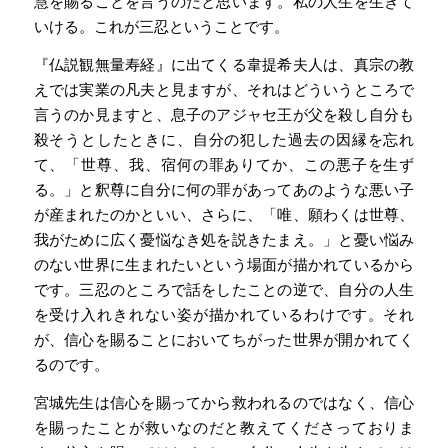
慧を賜ることを言うのだと思います。私の人生を生きて
いける。これが三忍ということです。
『仏説観無量寿経』に出てくる韋提希夫人は、真宗の教
えでは実業の凡夫と見ますが、それはどういうところで
言うのか見ますと、息子のアジャセ王が父を殺し自分も
殺そうとしたときに、自分の犯した過去の因縁を忘れ
て、「世尊、我、宿何の罪ありてか、この悪子を生ず
る。」と釈尊に自分に何の罪があってあのような悪い子
が産まれたのかといい、さらに、「唯、願わくは世尊、
我がために広く憂悩なき処を説きたまえ。」と憂い悩み
のない世界に生まれたいという場面が描かれているから
です。三忍のところで話をしたことの逆で、自分の人生
を受け入れきれない姿が描かれているわけです。それ
が、信心を賜ることにおいてちがった世界が開かれてく
るのです。
宮城先生は信心を賜ってから救われるのではなく、信心
を賜ったことが救いなのだと教えてくださっておりま