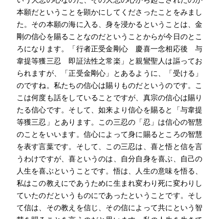
本願だということを顕かにしてくださったことをみまし
た。その本願の海に入る、身を浸かるということは、金
剛の信心を賜ることなのだということからが今日のとこ
ろになります。「行者正受金剛心 慶喜一念相応後 与
韋提等獲三忍 即証法性之常楽」と親鸞聖人は謳ってお
られますが、「正受金剛心」とあるように、「受ける」
のですね。私たちの信心は賜りものだというのです。こ
こは何度も話をしていることですが、真宗の信心は賜り
たる信心です。そして、如来より信心を賜ると「与韋提
等獲三忍」とあります。この三忍の「忍」は信心の智慧
のことをいいます。信心によって身に賜るところの智慧
を表す言葉です。そして、この三忍は、喜と悟と信を言
うわけですが、喜というのは、自分自身を喜ぶ、自己の
人生を喜ぶということです。悟は、人生の意味を悟る、
私はこの教えにであうために生まれ変わり死に変わりし
ていたのだというものにであったということです。そし
て信は、その教えを信じ、その信によって共にという智