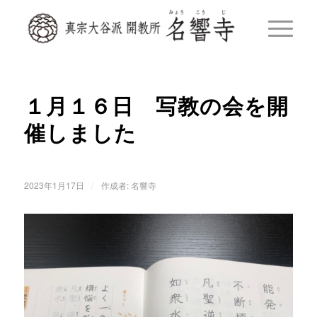
１月１６日 写教の会を開
催しました
/
2023年1月17日
作成者:
名響寺