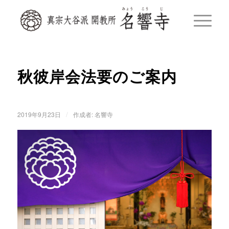
秋彼岸会法要のご案内
/
2019年9月23日
作成者:
名響寺