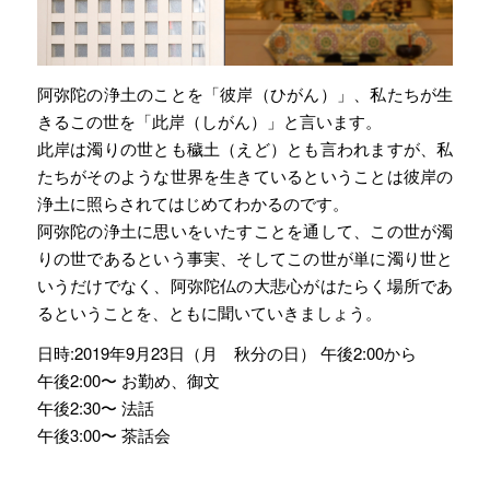
阿弥陀の浄土のことを「彼岸（ひがん）」、私たちが生
きるこの世を「此岸（しがん）」と言います。
此岸は濁りの世とも穢土（えど）とも言われますが、私
たちがそのような世界を生きているということは彼岸の
浄土に照らされてはじめてわかるのです。
阿弥陀の浄土に思いをいたすことを通して、この世が濁
りの世であるという事実、そしてこの世が単に濁り世と
いうだけでなく、阿弥陀仏の大悲心がはたらく場所であ
るということを、ともに聞いていきましょう。
日時:2019年9月23日（月 秋分の日） 午後2:00から
午後2:00〜 お勤め、御文
午後2:30〜 法話
午後3:00〜 茶話会