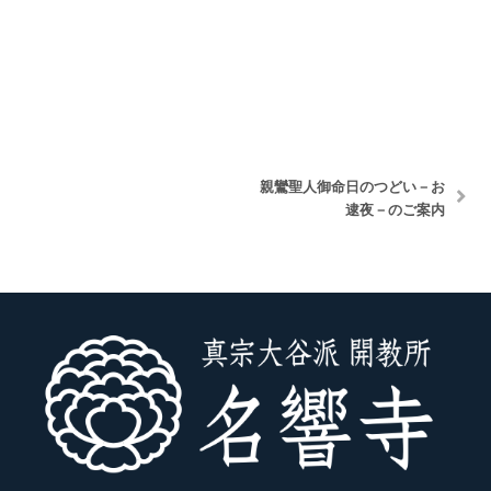
親鸞聖人御命日のつどい－お
逮夜－のご案内