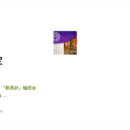
定
～
『歎異抄』輪読会
 …
寺