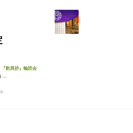
定
～
『歎異抄』輪読会
 …
寺