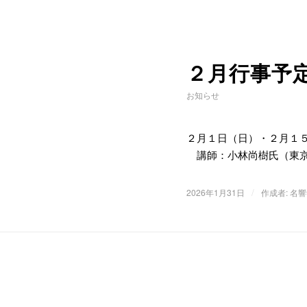
２月行事予
お知らせ
２月１日（日）・２月１
講師：小林尚樹氏（東京
/
2026年1月31日
作成者:
名響