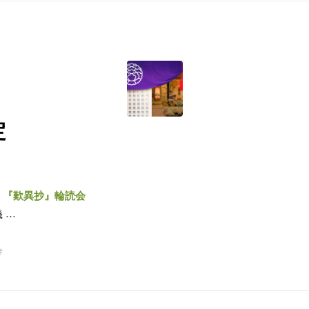
定
～
『歎異抄』輪読会
 …
寺