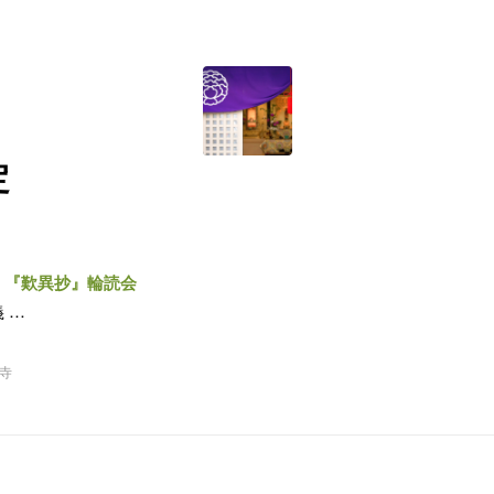
定
～
『歎異抄』輪読会
 …
寺