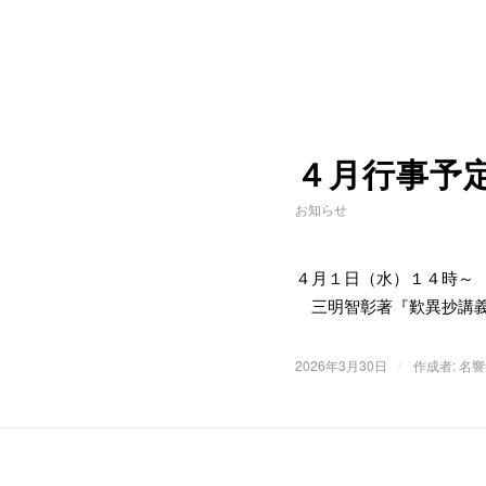
４月行事予
お知らせ
４月１日（水）１４時
三明智彰著『歎異抄講義
/
2026年3月30日
作成者:
名響