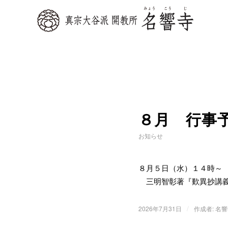
８月 行事
お知らせ
８月５日（水）１４時
三明智彰著『歎異抄講義
/
2026年7月31日
作成者:
名響