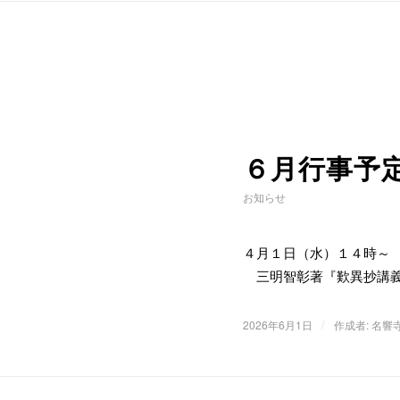
６月行事予
お知らせ
４月１日（水）１４時
三明智彰著『歎異抄講義
/
2026年6月1日
作成者:
名響