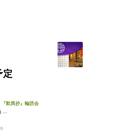
予定
～
『歎異抄』輪読会
 …
寺