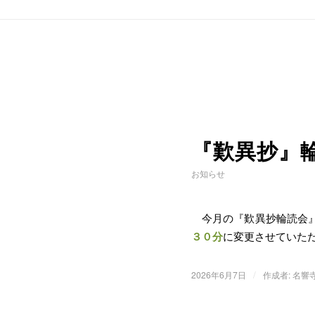
『歎異抄』
お知らせ
今月の『歎異抄輪読会』
３０分
に変更させていた
/
2026年6月7日
作成者:
名響