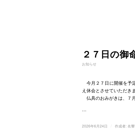
２７日の御
お知らせ
今月２７日に開催を予定
え休会とさせていただき
仏具のおみがきは、７月
…
/
2026年6月24日
作成者:
名響