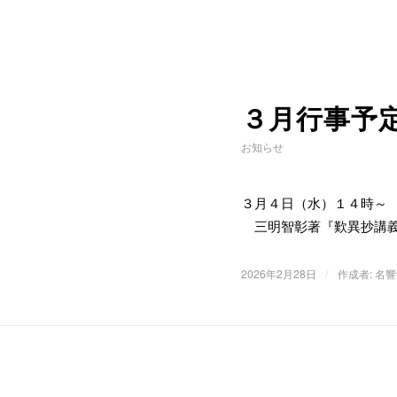
３月行事予
お知らせ
３月４日（水）１４時
三明智彰著『歎異抄講義
/
2026年2月28日
作成者:
名響