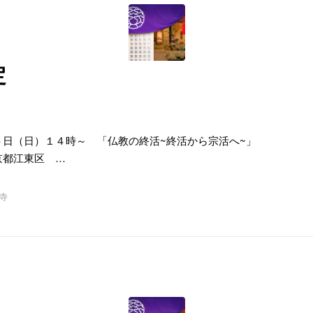
定
５日（日）１４時～ 「仏教の終活~終活から宗活へ~」
都江東区 …
寺