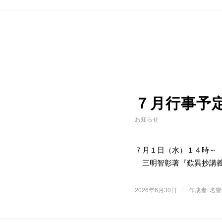
７月行事予
お知らせ
７月１日（水）１４時
三明智彰著『歎異抄講義
/
2026年6月30日
作成者:
名響