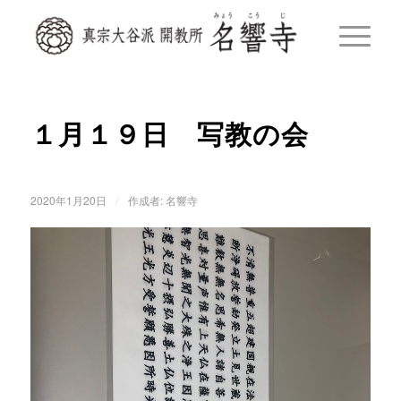
１月１９日 写教の会
/
2020年1月20日
作成者:
名響寺