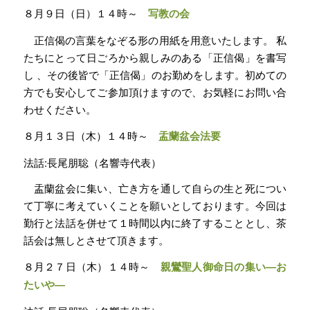
８月９日（日）１４時～
写教の会
正信偈の言葉をなぞる形の用紙を用意いたします。 私
たちにとって日ごろから親しみのある「正信偈」を書写
し 、その後皆で「正信偈」のお勤めをします。初めての
方でも安心してご参加頂けますので、お気軽にお問い合
わせください。
８月１３日（木）１４時～
盂蘭盆会法要
法話:長尾朋聡（名響寺代表）
盂蘭盆会に集い、亡き方を通して自らの生と死につい
て丁寧に考えていくことを願いとしております。今回は
勤行と法話を併せて１時間以内に終了することとし、茶
話会は無しとさせて頂きます。
８月２７日（木）１４時～
親鸞聖人御命日の集い―お
たいや―