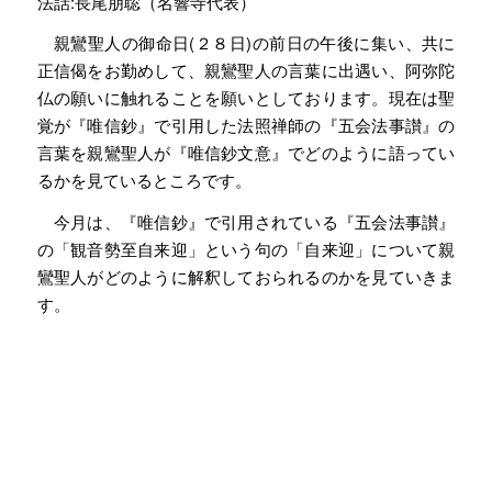
法話:長尾朋聡（名響寺代表）
親鸞聖人の御命日(２８日)の前日の午後に集い、共に
正信偈をお勤めして、親鸞聖人の言葉に出遇い、阿弥陀
仏の願いに触れることを願いとしております。現在は聖
覚が『唯信鈔』で引用した法照禅師の『五会法事讃』の
言葉を親鸞聖人が『唯信鈔文意』でどのように語ってい
るかを見ているところです。
今月は、『唯信鈔』で引用されている『五会法事讃』
の「観音勢至自来迎」という句の「自来迎」について親
鸞聖人がどのように解釈しておられるのかを見ていきま
す。