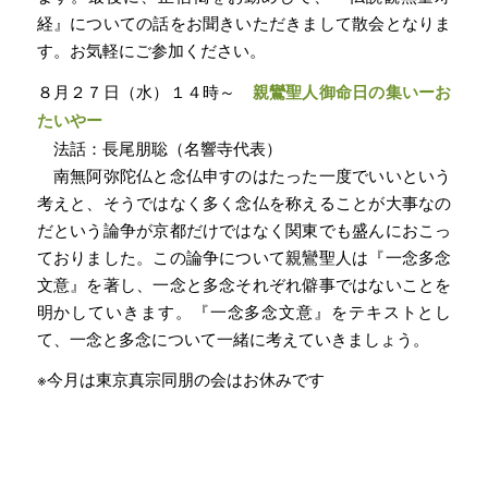
経』についての話をお聞きいただきまして散会となりま
す。お気軽にご参加ください。
８月２７日（水）１４時～
親鸞聖人御命日の集いーお
たいやー
法話：長尾朋聡（名響寺代表）
南無阿弥陀仏と念仏申すのはたった一度でいいという
考えと、そうではなく多く念仏を称えることが大事なの
だという論争が京都だけではなく関東でも盛んにおこっ
ておりました。この論争について親鸞聖人は『一念多念
文意』を著し、一念と多念それぞれ僻事ではないことを
明かしていきます。『一念多念文意』をテキストとし
て、一念と多念について一緒に考えていきましょう。
※今月は東京真宗同朋の会はお休みです