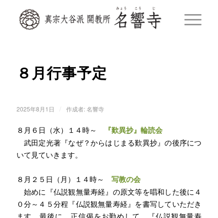
８月行事予定
/
2025年8月1日
作成者:
名響寺
８月６日（水）１４時～
『歎異抄』輪読会
武田定光著『なぜ？からはじまる歎異抄』の後序につ
いて見ていきます。
８月２５日（月）１４時～
写教の会
始めに『仏説観無量寿経』の原文等を唱和した後に４
０分～４５分程『仏説観無量寿経』を書写していただき
ます。最後に、正信偈をお勤めして、『仏説観無量寿