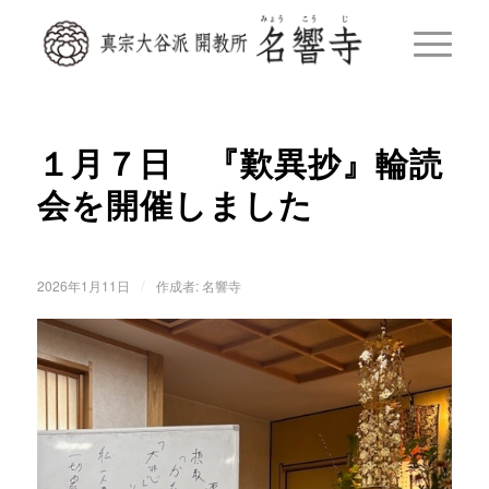
１月７日 『歎異抄』輪読
会を開催しました
/
2026年1月11日
作成者:
名響寺