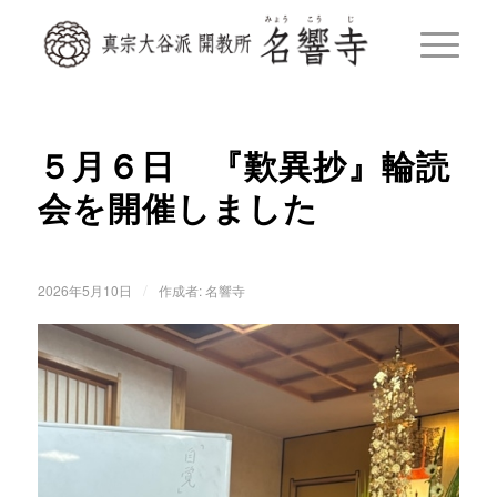
５月６日 『歎異抄』輪読
会を開催しました
/
2026年5月10日
作成者:
名響寺