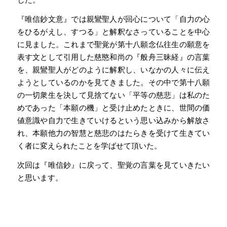
『唯信鈔文意』では親鸞聖人が回心について「自力の心
をひるがえし、すつる」と解釈なさっていることを中心
に見ました。これまで聖覚が第十八願念仏往生の願意を
表す文として引用した慈愍和尚の『般舟三昧経』の言葉
を、親鸞聖人がどのように解釈し、いなかの人々に伝え
ようとしているのかを見てきました。その中で第十八願
の一切衆生を決して見捨てない「平等の慈悲」は私のた
めであった「本願の機」と受け止めたときに、世間の価
値意識や自力で生きていけるという思い込みから解放さ
れ、本願他力の智慧と慈悲のはたらきを受けて生きてい
く者に変えられたことを学ばせて頂いた。
次回は『唯信鈔』に戻って、聖覚の言葉を見ていきたい
と思います。