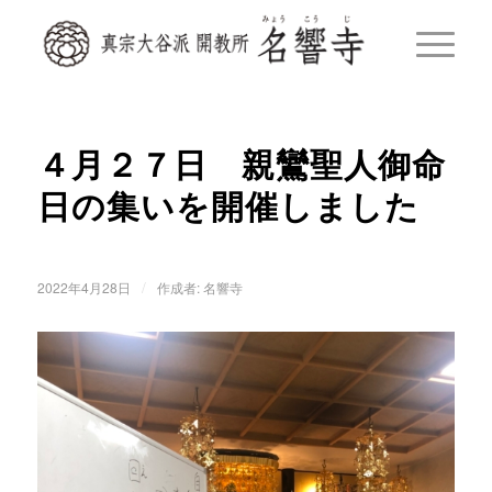
４月２７日 親鸞聖人御命
日の集いを開催しました
/
2022年4月28日
作成者:
名響寺