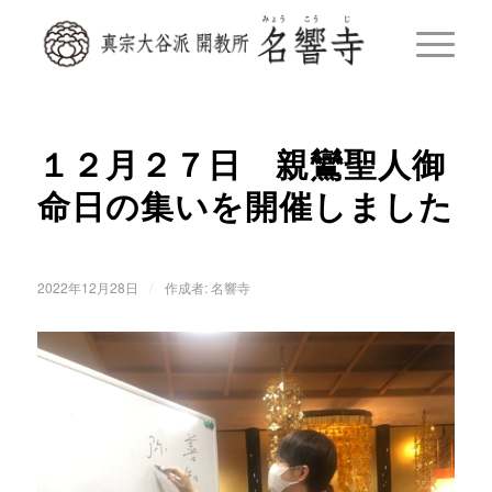
１２月２７日 親鸞聖人御
命日の集いを開催しました
/
2022年12月28日
作成者:
名響寺