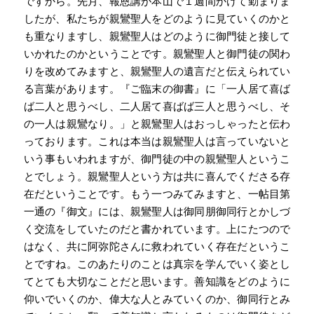
ですから。先月、報恩講が本山で１週間かけて勤まりま
したが、私たちが親鸞聖人をどのように見ていくのかと
も重なりますし、親鸞聖人はどのように御門徒と接して
いかれたのかということです。親鸞聖人と御門徒の関わ
りを改めてみますと、親鸞聖人の遺言だと伝えられてい
る言葉があります。『ご臨末の御書』に「一人居て喜ば
ば二人と思うべし、二人居て喜ばば三人と思うべし、そ
の一人は親鸞なり。」と親鸞聖人はおっしゃったと伝わ
っております。これは本当は親鸞聖人は言っていないと
いう事もいわれますが、御門徒の中の親鸞聖人というこ
とでしょう。親鸞聖人という方は共に喜んでくださる存
在だということです。もう一つみてみますと、一帖目第
一通の『御文』には、親鸞聖人は御同朋御同行とかしづ
く交流をしていたのだと書かれています。上にたつので
はなく、共に阿弥陀さんに救われていく存在だというこ
とですね。このあたりのことは真宗を学んでいく姿とし
てとても大切なことだと思います。善知識をどのように
仰いでいくのか、偉大な人とみていくのか、御同行とみ