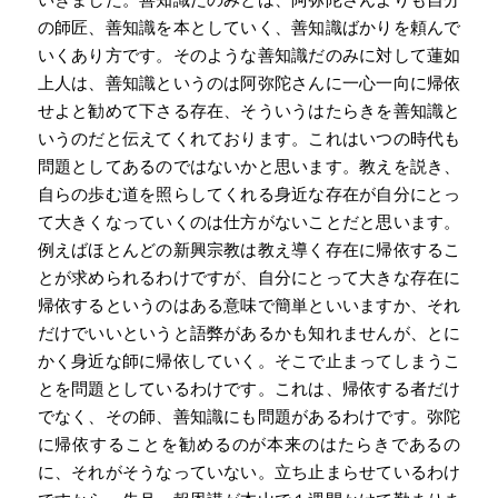
の師匠、善知識を本としていく、善知識ばかりを頼んで
いくあり方です。そのような善知識だのみに対して蓮如
上人は、善知識というのは阿弥陀さんに一心一向に帰依
せよと勧めて下さる存在、そういうはたらきを善知識と
いうのだと伝えてくれております。これはいつの時代も
問題としてあるのではないかと思います。教えを説き、
自らの歩む道を照らしてくれる身近な存在が自分にとっ
て大きくなっていくのは仕方がないことだと思います。
例えばほとんどの新興宗教は教え導く存在に帰依するこ
とが求められるわけですが、自分にとって大きな存在に
帰依するというのはある意味で簡単といいますか、それ
だけでいいというと語弊があるかも知れませんが、とに
かく身近な師に帰依していく。そこで止まってしまうこ
とを問題としているわけです。これは、帰依する者だけ
でなく、その師、善知識にも問題があるわけです。弥陀
に帰依することを勧めるのが本来のはたらきであるの
に、それがそうなっていない。立ち止まらせているわけ