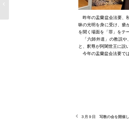
３月９日 写教の会を
開催しました
昨年の盂蘭盆会法要、秋
昧の光明を身に受け、瘡
を聞く場面を「罪」をテ
「六師外道」の教説や、
と、釈尊が阿闍世王に説
今年の盂蘭盆会法要では
３月９日 写教の会を開催