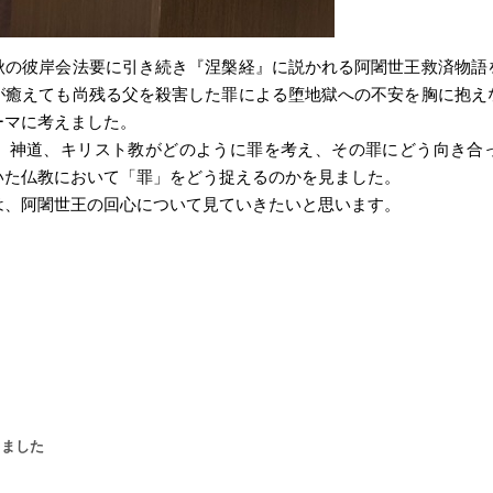
の彼岸会法要に引き続き『涅槃経』に説かれる阿闍世王救済物語
が癒えても尚残る父を殺害した罪による堕地獄への不安を胸に抱え
ーマに考えました。
神道、キリスト教がどのように罪を考え、その罪にどう向き合
いた仏教において「罪」をどう捉えるのかを見ました。
、阿闍世王の回心について見ていきたいと思います。
しました