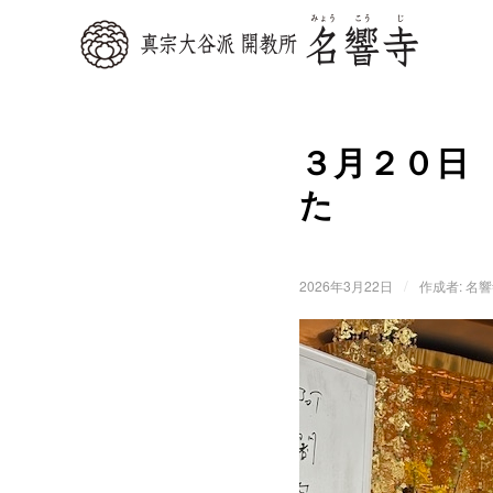
３月２０日
た
/
2026年3月22日
作成者:
名響