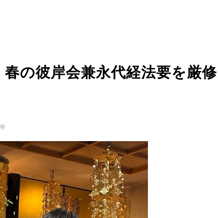
 春の彼岸会兼永代経法要を厳
寺