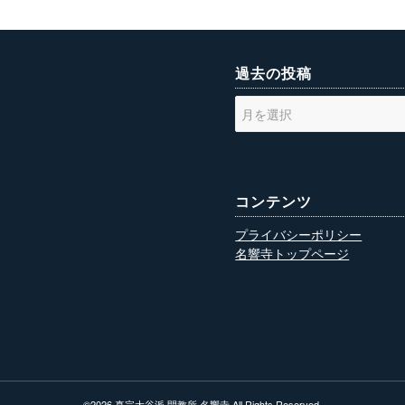
過去の投稿
コンテンツ
プライバシーポリシー
名響寺トップページ
©
2026 真宗大谷派 開教所 名響寺 All Rights Reserved.