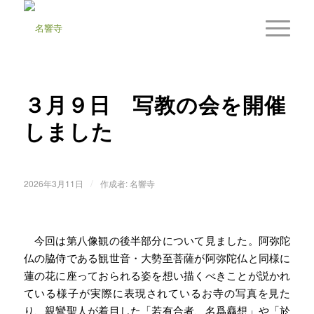
３月９日 写教の会を開催
しました
/
2026年3月11日
作成者:
名響寺
今回は第八像観の後半部分について見ました。阿弥陀
仏の脇侍である観世音・大勢至菩薩が阿弥陀仏と同様に
蓮の花に座っておられる姿を想い描くべきことが説かれ
ている様子が実際に表現されているお寺の写真を見た
り、親鸞聖人が着目した「若有合者、名爲麤想」や「於