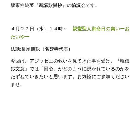
坂東性純著『新講歎異抄』の輪読会です。
４月２７日（水）１４時～
親鸞聖人御命日の集いーお
たいやー
法話:長尾朋聡（名響寺代表）
今回は、アジャセ王の救いを見てきた事を受け、『唯信
鈔文意』では「回心」がどのように説かれているのかを
たずねていきたいと思います。お気軽にご参加ください
ませ。