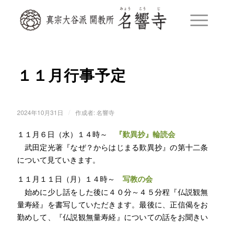
１１月行事予定
/
2024年10月31日
作成者:
名響寺
１１月６日（水）１４時～
『歎異抄』輪読会
武田定光著『なぜ？からはじまる歎異抄』の第十二条
について見ていきます。
１１月１１日（月）１４時～
写教の会
始めに少し話をした後に４０分～４５分程『仏説観無
量寿経』を書写していただきます。最後に、正信偈をお
勤めして、『仏説観無量寿経』についての話をお聞きい