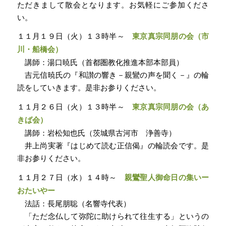
ただきまして散会となります。お気軽にご参加くださ
い。
１１月１９日（火）１３時半～
東京真宗同朋の会（市
川・船橋会）
講師：湯口暁氏（首都圏教化推進本部本部員）
吉元信暁氏の『和讃の響き－親鸞の声を聞く－』の輪
読をしていきます。是非お参りください。
１１月２６日（火）１３時半～
東京真宗同朋の会（あ
きば会）
講師：岩松知也氏（茨城県古河市 浄善寺）
井上尚実著『はじめて読む正信偈』の輪読会です。是
非お参りください。
１１月２７日（水）１４時～
親鸞聖人御命日の集いー
おたいやー
法話：長尾朋聡（名響寺代表）
「ただ念仏して弥陀に助けられて往生する」というの