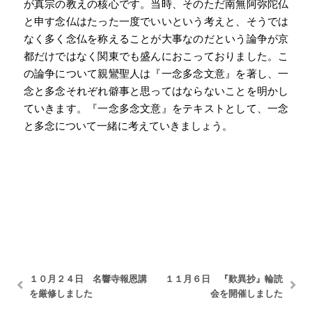
が真宗の教えの核心です。当時、そのただ南無阿弥陀仏
と申す念仏はたった一度でいいという考えと、そうでは
なく多く念仏を称えることが大事なのだという論争が京
都だけではなく関東でも盛んにおこっておりました。こ
の論争について親鸞聖人は『一念多念文意』を著し、一
念と多念それぞれ僻事と思ってはならないことを明かし
ていきます。『一念多念文意』をテキストとして、一念
と多念について一緒に考えていきましょう。
１０月２４日 名響寺報恩講
１１月６日 『歎異抄』輪読
を厳修しました
会を開催しました